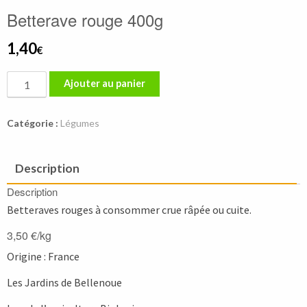
Betterave rouge 400g
1,40
€
quantité
Ajouter au panier
de
Betterave
Catégorie :
Légumes
rouge
400g
Description
Description
Betteraves rouges à consommer crue râpée ou cuite.
3,50 €/kg
Origine : France
Les Jardins de Bellenoue