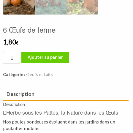
6 Œufs de ferme
1,80
€
quantité
Ajouter au panier
de
6
Catégorie :
Oeufs et Laits
Œufs
de
ferme
Description
Description
L’Herbe sous les Pattes, la Nature dans les Œufs
Nos poules pondeuses évoluent dans les jardins dans un
poulailler mobile.