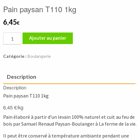
Pain paysan T110 1kg
6,45
€
quantité
Ajouter au panier
de
Pain
Catégorie :
Boulangerie
paysan
T110
1kg
Description
Description
Pain paysan T110 1kg
6,45 €/kg
Pain élaboré à partir d’un levain 100% naturel et cuit au feu de
bois par Samuel Renaud Paysan-Boulanger à La ferme de la vie.
Il peut être conservé à température ambiante pendant une