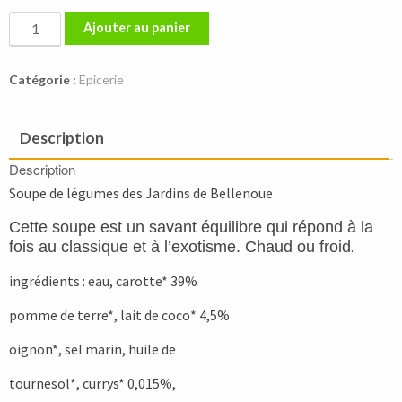
quantité
Ajouter au panier
de
Soupe
Catégorie :
Epicerie
carotte
coco
curry
Description
Description
Soupe de légumes des Jardins de Bellenoue
Cette soupe est un savant équilibre qui répond à la
fois au classique et à l’exotisme. Chaud ou froid
.
ingrédients : eau, carotte* 39%
pomme de terre*, lait de coco* 4,5%
oignon*, sel marin, huile de
tournesol*, currys* 0,015%,